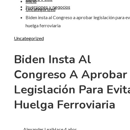
Inicio
Inversiones y negocios
Uncategorized
Biden insta al Congreso a aprobar legislación para ev
huelga ferroviaria
Uncategorized
Biden Insta Al
Congreso A Aprobar
Legislación Para Evit
Huelga Ferroviaria
Alexander Leal
Hace 4 años