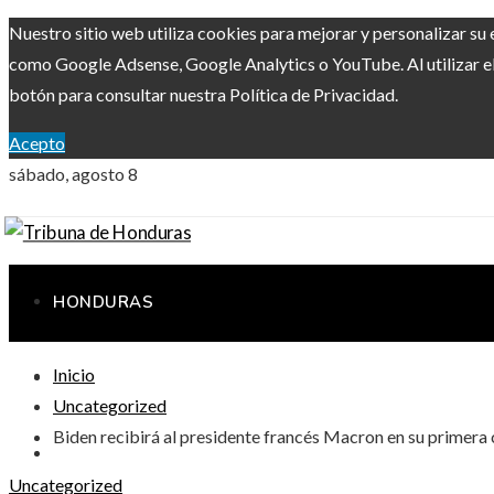
Nuestro sitio web utiliza cookies para mejorar y personalizar su 
como Google Adsense, Google Analytics o YouTube. Al utilizar el 
botón para consultar nuestra Política de Privacidad.
Acepto
sábado, agosto 8
HONDURAS
Inicio
RESPONSABILIDAD SOCIAL
Uncategorized
Biden recibirá al presidente francés Macron en su primera
CIENCIA Y TECNOLOGÍA
Uncategorized