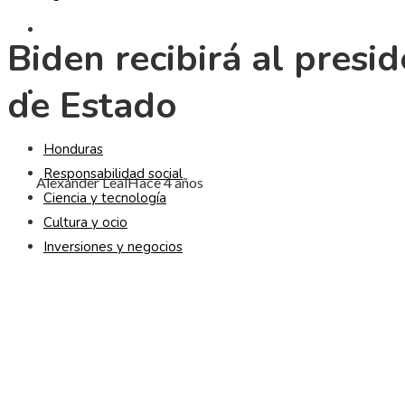
CULTURA Y OCIO
Biden recibirá al presi
de Estado
INVERSIONES Y NEGOCIOS
Honduras
Responsabilidad social
Alexander Leal
Hace 4 años
Ciencia y tecnología
Cultura y ocio
Inversiones y negocios