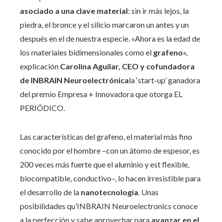
asociado a una clave material
: sin ir más lejos, la
piedra, el bronce y el silicio marcaron un antes y un
después en el de nuestra especie. «Ahora es la edad de
los materiales bidimensionales como el
grafeno
«,
explicación
Carolina Aguilar, CEO y cofundadora
de INBRAIN Neuroelectrónica
la ‘start-up’ ganadora
del premio Empresa + Innovadora que otorga EL
PERIÓDICO.
Las características del grafeno, el material más fino
conocido por el hombre –con un átomo de espesor, es
200 veces más fuerte que el aluminio y est flexible,
biocompatible, conductivo–, lo hacen irresistible para
el desarrollo de la
nanotecnología
. Unas
posibilidades qu’INBRAIN Neuroelectronics conoce
a la perfección y sabe aprovechar para
avanzar en el