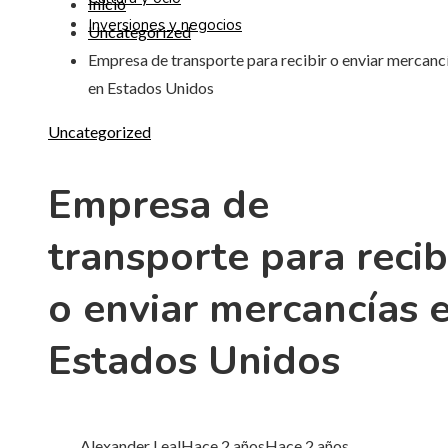
Inicio
Inversiones y negocios
Uncategorized
Empresa de transporte para recibir o enviar mercanc
en Estados Unidos
Uncategorized
Empresa de
transporte para recib
o enviar mercancías 
Estados Unidos
Alexander Leal
Hace 2 años
Hace 2 años