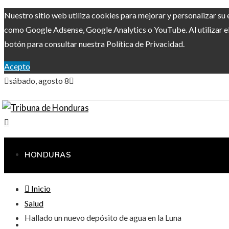
Nuestro sitio web utiliza cookies para mejorar y personalizar su 
como Google Adsense, Google Analytics o YouTube. Al utilizar el 
botón para consultar nuestra Política de Privacidad.
Acepto
sábado, agosto 8
HONDURAS
Inicio
RESPONSABILIDAD SOCIAL
Salud
Hallado un nuevo depósito de agua en la Luna
CIENCIA Y TECNOLOGÍA