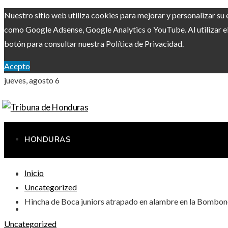
Nuestro sitio web utiliza cookies para mejorar y personalizar su 
como Google Adsense, Google Analytics o YouTube. Al utilizar el 
botón para consultar nuestra Política de Privacidad.
Acepto
jueves, agosto 6
HONDURAS
Inicio
RESPONSABILIDAD SOCIAL
Uncategorized
Hincha de Boca juniors atrapado en alambre en la Bombone
CIENCIA Y TECNOLOGÍA
Uncategorized