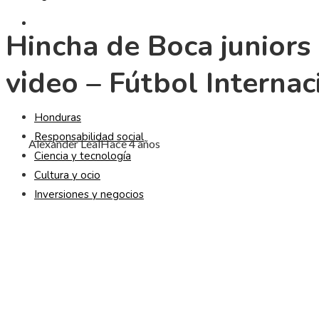
CULTURA Y OCIO
Hincha de Boca juniors
video – Fútbol Interna
INVERSIONES Y NEGOCIOS
Honduras
Responsabilidad social
Alexander Leal
Hace 4 años
Ciencia y tecnología
Cultura y ocio
Inversiones y negocios