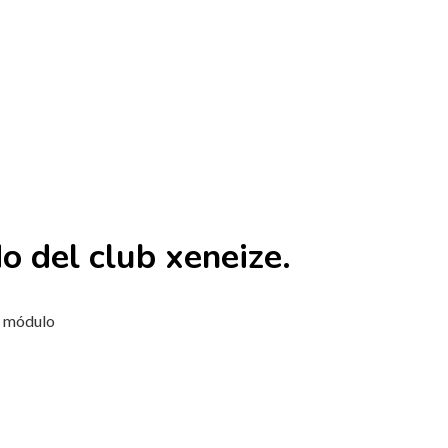
do del club xeneize.
te módulo