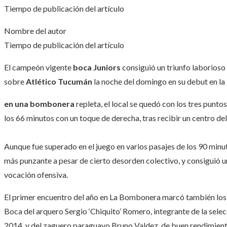
Tiempo de publicación del artículo
Nombre del autor
Tiempo de publicación del artículo
El campeón vigente
boca Juniors
consiguió un triunfo laborioso
sobre
Atlético Tucumán
la noche del domingo en su debut en la 
en una bombonera
repleta, el local se quedó con los tres punt
los 66 minutos con un toque de derecha, tras recibir un centro d
Aunque fue superado en el juego en varios pasajes de los 90 min
más punzante a pesar de cierto desorden colectivo, y consiguió un 
vocación ofensiva.
El primer encuentro del año en La Bombonera marcó también los
Boca del arquero Sergio ‘Chiquito’ Romero, integrante de la sel
2014, y del zaguero paraguayo Bruno Valdez, de buen rendimient