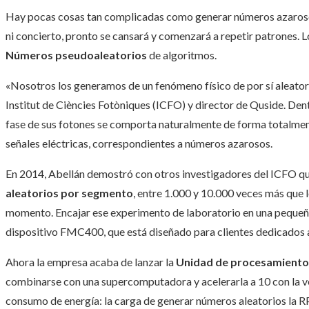
Hay pocas cosas tan complicadas como generar números azarosos
ni concierto, pronto se cansará y comenzará a repetir patrones. 
Números pseudoaleatorios
de algoritmos.
«Nosotros los generamos de un fenómeno físico de por sí aleator
Institut de Ciències Fotòniques (ICFO) y director de Quside. Den
fase de sus fotones se comporta naturalmente de forma totalmente
señales eléctricas, correspondientes a números azarosos.
En 2014, Abellán demostró con otros investigadores del ICFO q
aleatorios por segmento
, entre 1.000 y 10.000 veces más que 
momento. Encajar ese experimento de laboratorio en una pequeña c
dispositivo FMC400, que está diseñado para clientes dedicados a
Ahora la empresa acaba de lanzar la
Unidad de procesamiento 
combinarse con una supercomputadora y acelerarla a 10 con la v
consumo de energía: la carga de generar números aleatorios la R