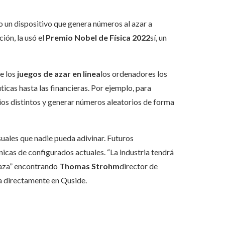
o un dispositivo que genera números al azar a
ión, la usó el
Premio Nobel de Física 2022
sí, un
e los
juegos de azar en linea
los ordenadores los
icas hasta las financieras. Por ejemplo, para
ios distintos y generar números aleatorios de forma
uales que nadie pueda adivinar. Futuros
cas de configurados actuales. “La industria tendrá
naza” encontrando
Thomas Strohm
director de
a directamente en Quside.