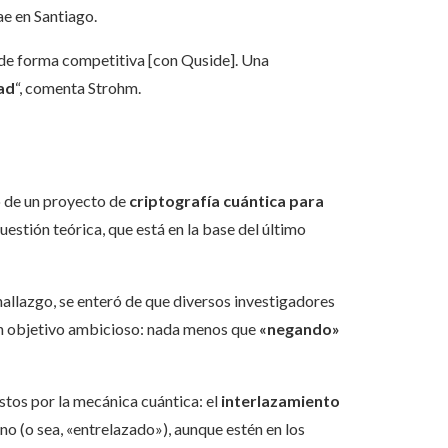
e en Santiago.
de forma competitiva [con Quside]. Una
ad
“, comenta Strohm.
o de un proyecto de
criptografía cuántica para
uestión teórica, que está en la base del último
hallazgo, se enteró de que diversos investigadores
 un objetivo ambicioso: nada menos que
«negando»
stos por la mecánica cuántica: el
interlazamiento
eno (o sea, «entrelazado»), aunque estén en los