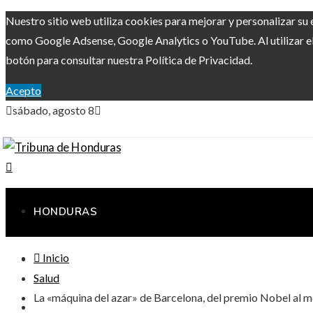
Nuestro sitio web utiliza cookies para mejorar y personalizar su 
como Google Adsense, Google Analytics o YouTube. Al utilizar el 
botón para consultar nuestra Política de Privacidad.
Acepto
sábado, agosto 8
HONDURAS
Inicio
RESPONSABILIDAD SOCIAL
Salud
La «máquina del azar» de Barcelona, ​​del premio Nobel al 
CIENCIA Y TECNOLOGÍA