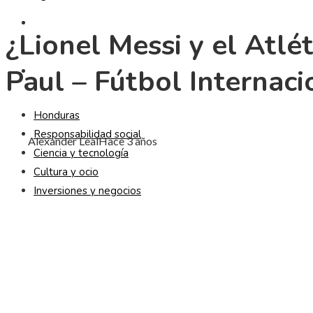
CULTURA Y OCIO
¿Lionel Messi y el Atlé
Paul – Fútbol Internac
INVERSIONES Y NEGOCIOS
Honduras
Responsabilidad social
Alexander Leal
Hace 3 años
Ciencia y tecnología
Cultura y ocio
Inversiones y negocios