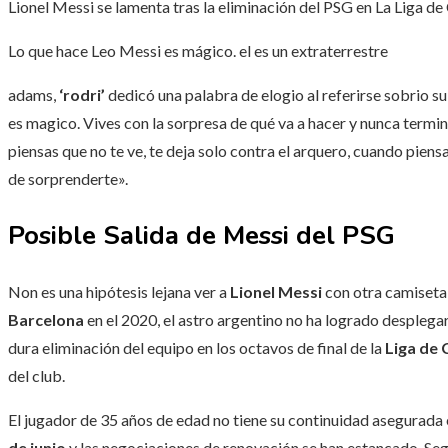
Lionel Messi se lamenta tras la eliminación del PSG en La Liga d
Lo que hace Leo Messi es mágico. el es un extraterrestre
adams,
‘rodri’
dedicó una palabra de elogio al referirse sobrio su
es magico. Vives con la sorpresa de qué va a hacer y nunca termi
piensas que no te ve, te deja solo contra el arquero, cuando pien
de sorprenderte».
Posible Salida de Messi del PSG
Non es una hipótesis lejana ver a
Lionel Messi
con otra camiseta
Barcelona
en el 2020, el astro argentino no ha logrado desplegar
dura eliminación del equipo en los octavos de final de la
Liga de
del club.
El jugador de 35 años de edad no tiene su continuidad asegurada
de junio
y las negociaciones de renovación se han estancado. Segu