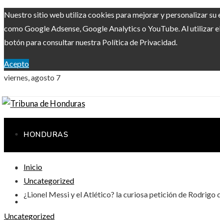
Nuestro sitio web utiliza cookies para mejorar y personalizar su 
como Google Adsense, Google Analytics o YouTube. Al utilizar el 
botón para consultar nuestra Política de Privacidad.
Acepto
viernes, agosto 7
HONDURAS
Inicio
RESPONSABILIDAD SOCIAL
Uncategorized
¿Lionel Messi y el Atlético? la curiosa petición de Rodrigo
CIENCIA Y TECNOLOGÍA
Uncategorized