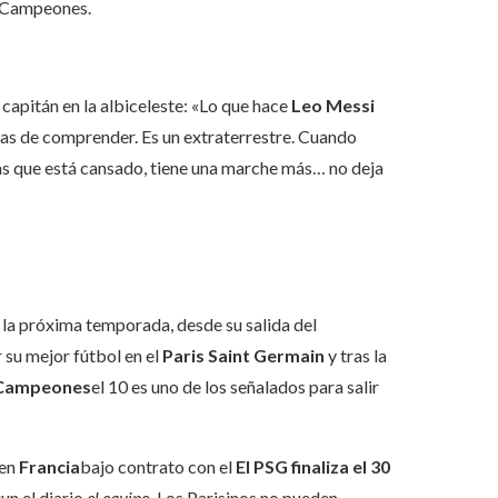
e Campeones.
 capitán en la albiceleste: «Lo que hace
Leo Messi
nas de comprender. Es un extraterrestre. Cuando
sas que está cansado, tiene una marche más… no deja
 la próxima temporada, desde su salida del
 su mejor fútbol en el
Paris Saint Germain
y tras la
 Campeones
el 10 es uno de los señalados para salir
 en
Francia
bajo contrato con el
El PSG finaliza el 30
n el diario
el equipo,
Los Parisinos no pueden