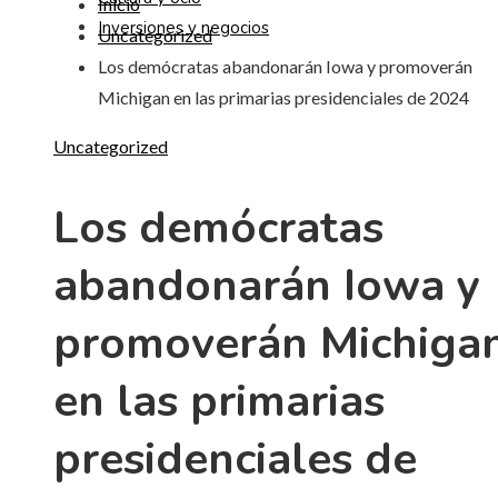
Inicio
Inversiones y negocios
Uncategorized
Los demócratas abandonarán Iowa y promoverán
Michigan en las primarias presidenciales de 2024
Uncategorized
Los demócratas
abandonarán Iowa y
promoverán Michiga
en las primarias
presidenciales de