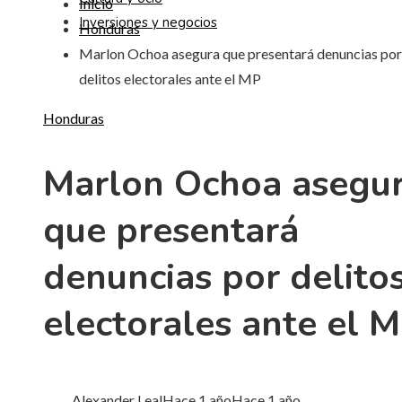
Inicio
Inversiones y negocios
Honduras
Marlon Ochoa asegura que presentará denuncias por
delitos electorales ante el MP
Honduras
Marlon Ochoa asegu
que presentará
denuncias por delito
electorales ante el 
Alexander Leal
Hace 1 año
Hace 1 año