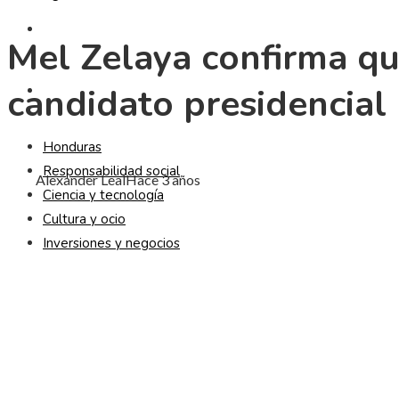
CULTURA Y OCIO
Mel Zelaya confirma que
candidato presidencial
INVERSIONES Y NEGOCIOS
Honduras
Responsabilidad social
Alexander Leal
Hace 3 años
Ciencia y tecnología
Cultura y ocio
Inversiones y negocios