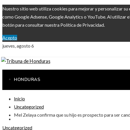
Nuestro sitio web utiliza cookies para mejorar y personalizar su 
como Google Adsense, Google Analytics o YouTube. Al utilizar el 
botón para consultar nuestra Política de Privacidad.
Acepto
jueves, agosto 6
HONDURAS
Inicio
RESPONSABILIDAD SOCIAL
Uncategorized
Mel Zelaya confirma que su hijo es prospecto para ser cand
CIENCIA Y TECNOLOGÍA
Uncategorized