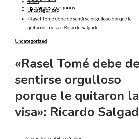
Inicio
Inversiones y negocios
Uncategorized
«Rasel Tomé debe de sentirse orgulloso porque le
quitaron la visa»: Ricardo Salgado
Uncategorized
«Rasel Tomé debe d
sentirse orgulloso
porque le quitaron la
visa»: Ricardo Salga
Alexander Leal
Hace 3 años