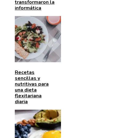
transformaron la
informática
Recetas
sencillas y
nutritivas para
una dieta
flexitariana
diaria