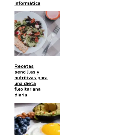
informática
Recetas
sencillas y
nutritivas para
una dieta
flexitariana
diaria