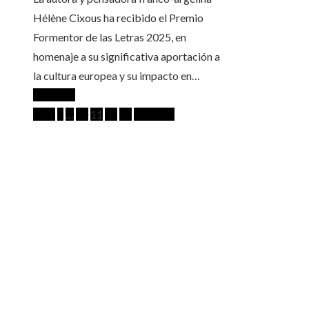
Hélène Cixous ha recibido el Premio
Formentor de las Letras 2025, en
homenaje a su significativa aportación a
la cultura europea y su impacto en…
Leer más
Paginación
Prev
1
…
10
11
12
13
Próximo
de
ENTRADAS RECIENTES
entradas
Las compras corporativas más caras y su papel en la
diversificación
Las ocho óperas clásicas que dominan los repertorio
teatros europeos y americanos
Descubre la función esencial de la microbiota intesti
en la digestión