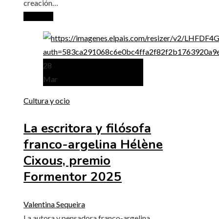
creación…
Leer más
28
Mar
Cultura y ocio
La escritora y filósofa
franco-argelina Hélène
Cixous, premio
Formentor 2025
Valentina Sequeira
La autora y pensadora franco-argelina