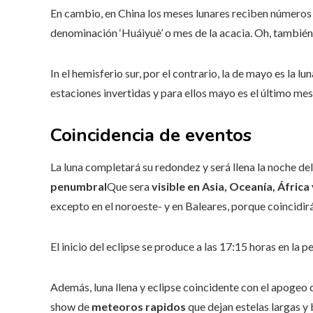
En cambio, en China los meses lunares reciben números di
denominación ‘Huáiyuè’ o mes de la acacia. Oh, también,
In el hemisferio sur, por el contrario, la de mayo es la lu
estaciones invertidas y para ellos mayo es el último mes
Coincidencia de eventos
La luna completará su redondez y será llena la noche del
penumbral
Que sera
visible en Asia, Oceanía, África
excepto en el noroeste- y en Baleares, porque coincidirá 
El inicio del eclipse se produce a las 17:15 horas en la p
Además, luna llena y eclipse coincidente con el apogeo 
show de
meteoros rapidos
que dejan estelas largas y 