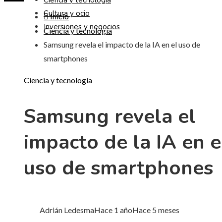
Ciencia y tecnología
Cultura y ocio
Inicio
Inversiones y negocios
Ciencia y tecnología
Samsung revela el impacto de la IA en el uso de
smartphones
Ciencia y tecnología
Samsung revela el
impacto de la IA en e
uso de smartphones
Adrián Ledesma
Hace 1 año
Hace 5 meses