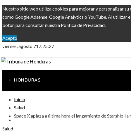
Nuestro sitio web utiliza cookies para mejorar y personalizar su 
como Google Adsense, Google Analytics o YouTube. Al utilizar el 
botón para consultar nuestra Política de Privacidad.
Acepto
viernes, agosto 7
17:25:28
HONDURAS
Inicio
RESPONSABILIDAD SOCIAL
Salud
Space X aplaza a última hora el lanzamiento de Starship, la
CIENCIA Y TECNOLOGÍA
Salud