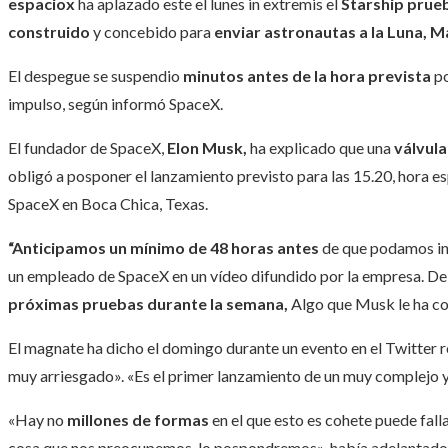
espaciox
ha aplazado este el lunes in extremis el
Starship prueb
construido
y concebido para
enviar astronautas a la Luna, Ma
El despegue se suspendio
minutos antes de la hora prevista
po
impulso, según informó SpaceX.
El fundador de SpaceX,
Elon Musk,
ha explicado que una
válvula
obligó a posponer el lanzamiento previsto para las 15.20, hora es
SpaceX en Boca Chica, Texas.
“Anticipamos un mínimo de 48 horas antes
de que podamos int
un empleado de SpaceX en un vídeo difundido por la empresa. De
próximas pruebas durante la semana,
Algo que Musk le ha c
El magnate ha dicho el domingo durante un evento en el Twitter r
muy arriesgado». «Es el primer lanzamiento de un muy complejo y
«Hay no
millones de formas
en el que esto es cohete puede fal
cosa que nos preocupemos, lo pospondremos», había adelantado