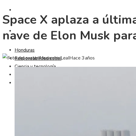
CULTURA Y OCIO
Space X aplaza a última
nave de Elon Musk para
INVERSIONES Y NEGOCIOS
Honduras
Alexander Leal
Hace 3 años
Responsabilidad social
Ciencia y tecnología
Cultura y ocio
Inversiones y negocios