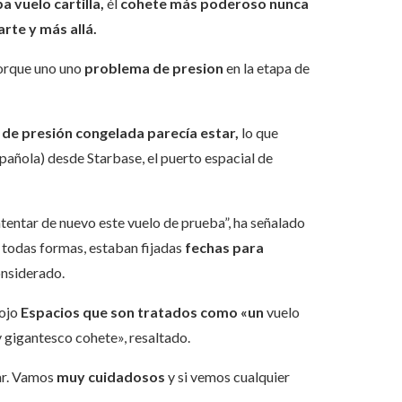
a vuelo cartilla,
él
cohete más poderoso nunca
rte y más allá.
rque uno uno
problema de presion
en la etapa de
 de presión congelada parecía estar,
lo que
pañola) desde Starbase, el puerto espacial de
entar de nuevo este vuelo de prueba”, ha señalado
 todas formas, estaban fijadas
fechas para
onsiderado.
ojo
Espacios que son tratados como «un
vuelo
 gigantesco cohete», resaltado.
lar. Vamos
muy cuidadosos
y si vemos cualquier
.